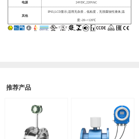
电源
24VDC,220VAC
IP65;LCD显示;适用
无杂质，低粘度，无强腐蚀性液体
;温
其他
度:-20~+120℃
推荐产品