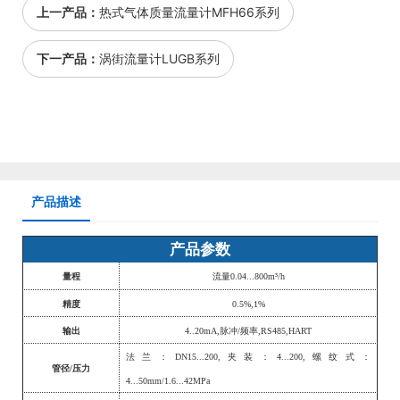
上一产品：
热式气体质量流量计MFH66系列
下一产品：
涡街流量计LUGB系列
产品描述
产品参数
量程
流量
0.04...800m³/h
精度
0.5%,1%
输出
4..20mA,脉冲/频率,RS485,HART
法兰：
DN15
...
2
0
0
,夹装
：
4...2
00
,
螺纹式：
管径
/压力
4...
50
mm/1.6...42MPa